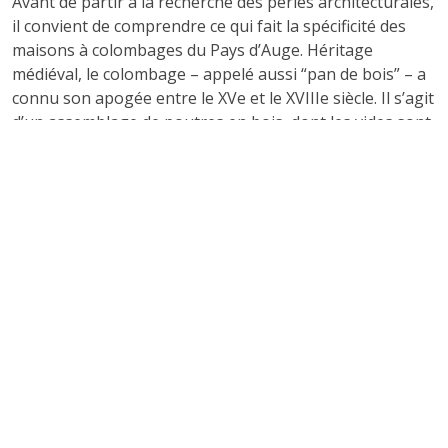
Avant de partir à la recherche des perles architecturales,
il convient de comprendre ce qui fait la spécificité des
maisons à colombages du Pays d’Auge. Héritage
médiéval, le colombage – appelé aussi “pan de bois” – a
connu son apogée entre le XVe et le XVIIIe siècle. Il s’agit
d’un assemblage de poutres en bois, dont les vides sont
comblés par du torchis (un mélange de terre, paille et
parfois de crin). Cette technique employait les
ressources naturelles à portée : chêne, argile, paille, lin,
pierre, offrant ainsi aux bâtisseurs une grande liberté
ornementale.
Dans le Pays d’Auge, le trait dominant est la présence de
pans de bois apparents, soulignés par des motifs en
croix de Saint-André ou losanges, et souvent peints en
brun, bleu-gris ou vert. La toiture, à deux pans parfois
débordante, protège les soubassements de silex ou de
pierre calcaire, tandis qu’un jardin clos de pommiers
termine souvent la scène.