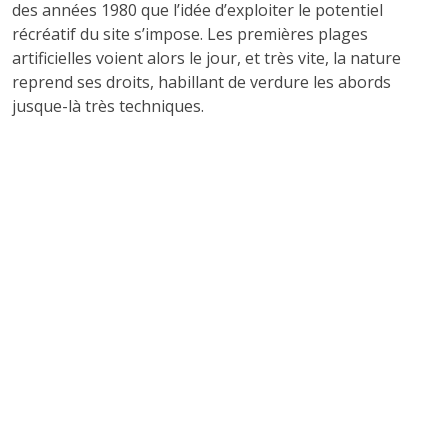
des années 1980 que l’idée d’exploiter le potentiel
récréatif du site s’impose. Les premières plages
artificielles voient alors le jour, et très vite, la nature
reprend ses droits, habillant de verdure les abords
jusque-là très techniques.
LES PREMIÈRES
ANNÉES DE LOISIRS :
DES PROMESSES À
TENIR